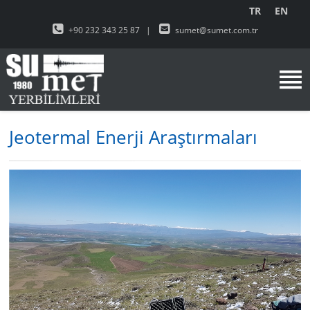
TR
EN
+90 232 343 25 87
|
sumet@sumet.com.tr
Jeotermal Enerji Araştırmaları