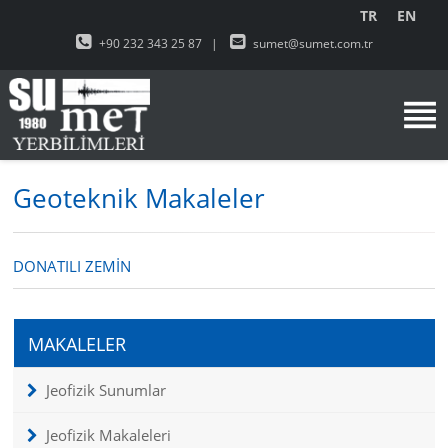
TR
EN
+90 232 343 25 87
|
sumet@sumet.com.tr
Geoteknik Makaleler
DONATILI ZEMİN
MAKALELER
Jeofizik Sunumlar
Jeofizik Makaleleri