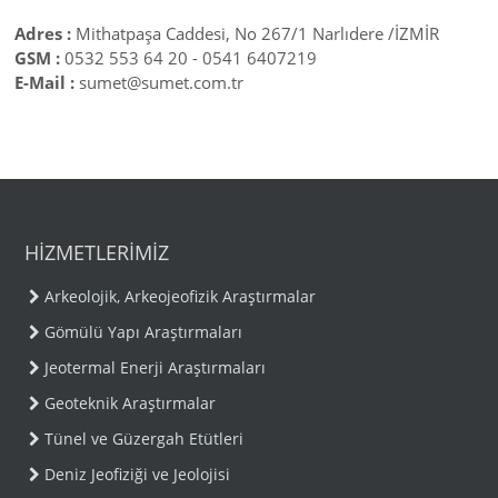
Adres :
Mithatpaşa Caddesi, No 267/1 Narlıdere /İZMİR
GSM :
0532 553 64 20 - 0541 6407219
E-Mail :
sumet@sumet.com.tr
HİZMETLERİMİZ
Arkeolojik, Arkeojeofizik Araştırmalar
Gömülü Yapı Araştırmaları
Jeotermal Enerji Araştırmaları
Geoteknik Araştırmalar
Tünel ve Güzergah Etütleri
Deniz Jeofiziği ve Jeolojisi