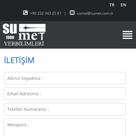
TR
EN
+90 232 343 25 87
|
sumet@sumet.com.tr
İLETİŞİM